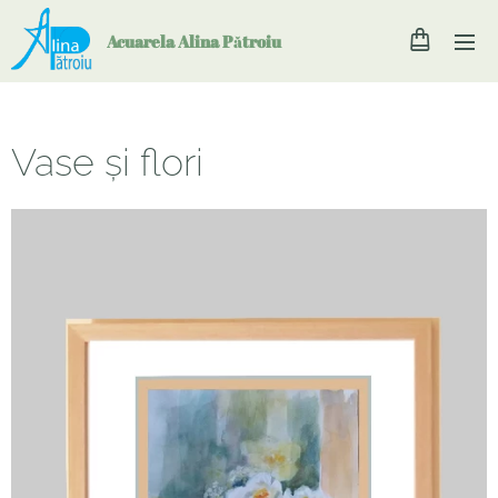
Acuarela Alina P
ă
troiu
Vase și flori