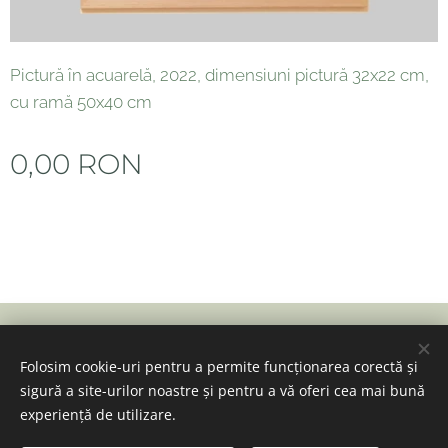
Pictură în acuarelă, 2022, dimensiuni pictură 32x22 cm,
cu ramă 50x40 cm
0,00
RON
© 2024 Toate drepturile rezervate
Folosim cookie-uri pentru a permite funcționarea corectă și
Creat cu
Webnode
Cookie-uri
sigură a site-urilor noastre și pentru a vă oferi cea mai bună
Adăugați în coș
experiență de utilizare.