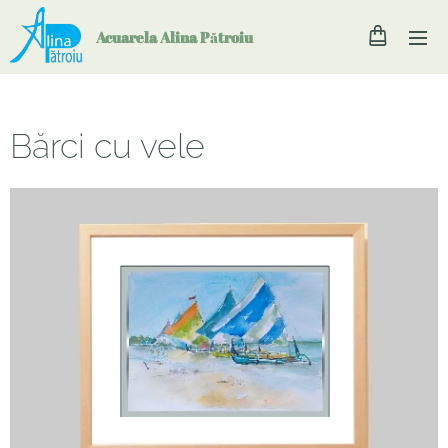
Acuarela Alina P
ă
troiu
Bărci cu vele